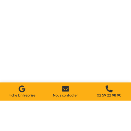
Un problème à régler sans attendre ? Appelez-nous dès
maintenant. Nous intervenons
24h/24 et 7j/7
, en moins d’une
heure, où que vous soyez à Amiens et dans les environs.
Besoin d’un devis avant de vous lancer ? Aucun souci. Nous vous
envoyons une estimation
gratuite, claire et sans engagement
.
Vous savez exactement à quoi vous attendre, sans surprise.
Fiche Entreprise
Nous contacter
02 59 22 98 90
NOS ANNONCES
Découvrez nos autres
annonces