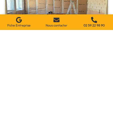
Fiche Entreprise
Nous contacter
02 59 22 98 90
Rénovation Et Réparation De Votre
Système De Chauffage À Beauvais
Notre entreprise propose des services spécialisés pour la
rénovation de systèmes…